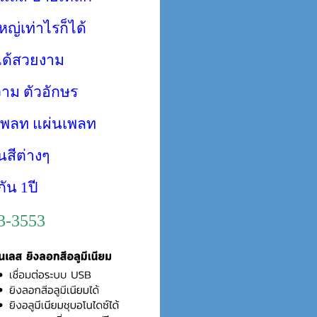
ญ่เท่าไรก็ได้
ได้สวยงาม
วาม ตัวอักษร
เพลท แผ่นเพลท
นสีต่างๆ
ัน 1ปี
73-3553