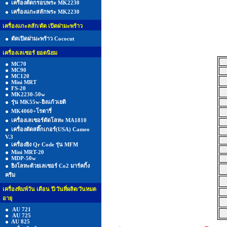
เครื่องตัดกรอบพระ MK2230
เครื่องแกะสลักพระ MK2230
เครื่องแกะลสัก/ตัด เปิดฝามะพร้าว
ตัดเปิดฝามะพร้าว Cococut
เครื่องเลเซอร์ ยอดนิยม
MC70
MC90
MC120
Mini MRT
FS-20
MK2230-50w
รุ่น MK55w-ยิงแก้วเยติ
MK4060+โรตารี่
เครื่องเลเซอร์ตัดโลหะ MA1810
เครื่องตัดสติ๊กเกอร์(USA) Cameo
V.3
เครื่องยิง Qr Code รุ่น MFM
Mini MRT-20
MDP-50w
ยิงโลหะด้วยเลเซอร์ Co2 มาร์คกิ้ง
ครีม
เครื่องพิมพ์วัน เดือน ปี/วันที่ผลิต/วันหมด
อายุ
AU 721
AU 725
AU 825