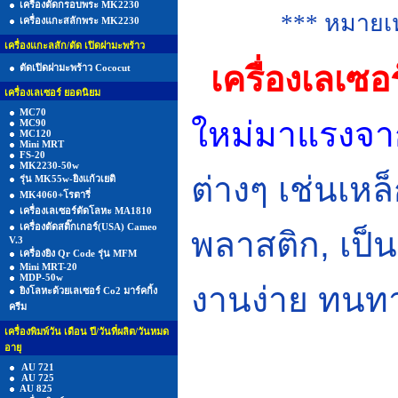
เครื่องตัดกรอบพระ MK2230
*** หมายเหต
เครื่องแกะสลักพระ MK2230
เครื่องแกะลสัก/ตัด เปิดฝามะพร้าว
เครื่องเ
ลเซอร
ตัดเปิดฝามะพร้าว Cococut
เครื่องเลเซอร์ ยอดนิยม
MC70
ใหม่มาแรงจา
MC90
MC120
Mini MRT
FS-20
MK2230-50w
ต่างๆ เช่นเห
รุ่น MK55w-ยิงแก้วเยติ
MK4060+โรตารี่
เครื่องเลเซอร์ตัดโลหะ MA1810
เครื่องตัดสติ๊กเกอร์(USA) Cameo
พลาสติก
, เป็
V.3
เครื่องยิง Qr Code รุ่น MFM
Mini MRT-20
MDP-50w
งานง่าย ทนทาน
ยิงโลหะด้วยเลเซอร์ Co2 มาร์คกิ้ง
ครีม
เครื่องพิมพ์วัน เดือน ปี/วันที่ผลิต/วันหมด
อายุ
AU 721
AU 725
AU 825