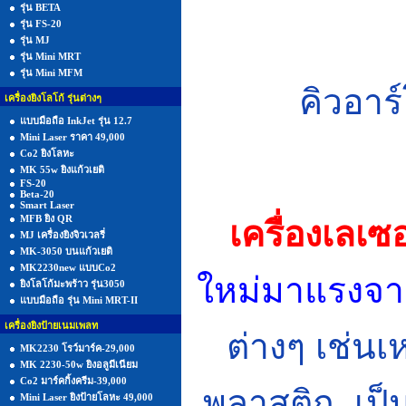
รุ่น BETA
รุ่น FS-20
รุ่น MJ
รุ่น Mini MRT
รุ่น Mini MFM
คิวอาร
เครื่องยิงโลโก้ รุ่นต่างๆ
แบบมือถือ InkJet รุ่น 12.7
Mini Laser ราคา 49,000
Co2 ยิงโลหะ
MK 55w ยิงแก้วเยติ
FS-20
Beta-20
Smart Laser
MFB ยิง QR
เครื่องเ
ลเซอ
MJ เครื่องยิงจิวเวลรี่
MK-3050 บนแก้วเยติ
MK2230new แบบCo2
ใหม่มาแรงจา
ยิงโลโก้มะพร้าว รุ่น3050
แบบมือถือ รุ่น Mini MRT-II
เครื่องยิงป้ายเนมเพลท
ต่างๆ เช่น
MK2230 โรว์มาร์ค-29,000
MK 2230-50w ยิงอลูมีเนียม
Co2 มาร์คกิ้งครีม-39,000
พลาสติก
, เป็
Mini Laser ยิงป้ายโลหะ 49,000