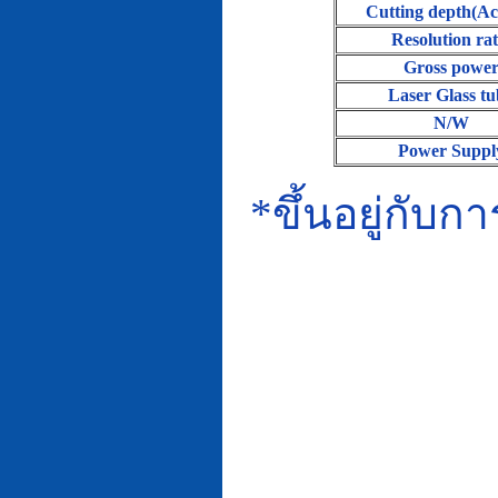
Cutting depth(Acr
Resolution rat
Gross powe
Laser Glass tu
N/W
Power Suppl
*
ขึ้นอยู่กับ