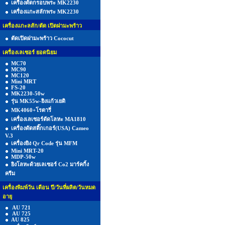
เครื่องตัดกรอบพระ MK2230
เครื่องแกะสลักพระ MK2230
เครื่องแกะลสัก/ตัด เปิดฝามะพร้าว
ตัดเปิดฝามะพร้าว Cococut
เครื่องเลเซอร์ ยอดนิยม
MC70
MC90
MC120
Mini MRT
FS-20
MK2230-50w
รุ่น MK55w-ยิงแก้วเยติ
MK4060+โรตารี่
เครื่องเลเซอร์ตัดโลหะ MA1810
เครื่องตัดสติ๊กเกอร์(USA) Cameo
V.3
เครื่องยิง Qr Code รุ่น MFM
Mini MRT-20
MDP-50w
ยิงโลหะด้วยเลเซอร์ Co2 มาร์คกิ้ง
ครีม
เครื่องพิมพ์วัน เดือน ปี/วันที่ผลิต/วันหมด
อายุ
AU 721
AU 725
AU 825