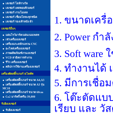
เลเซอร์ โลห์รางวัล
เลเซอร์ เคสคอมพิวเตอร์
เลเซอร์ งานโมเดล
1.
ขนาดเครื่อ
เลเซอร์ เชื่อมโลหะทุกชนิด
เลเซอร์ รองเท้าหนัง ผ้า
เลเซอร์อื่นๆ
2.
Power กำล
แผ่นโรว์มาร์ค/แผ่นเนมเพลท
เช่าเครื่องเลเซอร์
เครื่องแกะสลักแหวน CNC
อะไหล่เครื่องเลเซอร์
3. Soft ware
ใ
ภาพผลิตภัณฑ์งานเลเซอร์
VCD สาธิตการทำงาน
รีวิว เครื่องเลเซอร์
4.
ทำงานได้
คลิปการใช้งานเครื่องเลเซอร์
เครื่องตัดสติ๊กเกอร์ &ไดคัท
5.
มีการเชื่อ
เครื่องตัดสติ๊กเกอร์ ขนาด A4,A3
เครื่องตัดสติ๊กเกอร์ ขนาด A3 รุ่น
MC10
เครื่องตัดสติ๊กเกอร์ ขนาด 60cm
6.
โต๊ะตัดแบบ
Co2 มาร์คกิ้งครีม-39,000
รับยิงเลเซอร์
เรียบ และ วั
รับยิงเลเซอร์